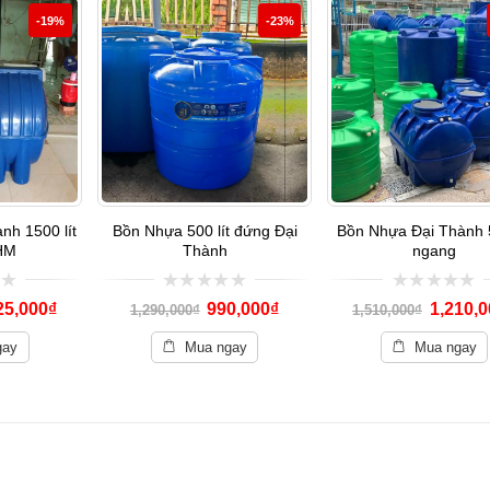
-19%
-23%
nh 1500 lít
Bồn Nhựa 500 lít đứng Đại
Bồn Nhựa Đại Thành 5
HM
Thành
ngang
0
0
25,000
₫
990,000
₫
1,210,0
1,290,000
₫
1,510,000
₫
out
out
of
of
gay
Mua ngay
Mua ngay
5
5