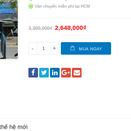
Vận chuyển miễn phí tại HCM
2,648,000
₫
3,300,000
₫
MUA NGAY
thế hệ mới