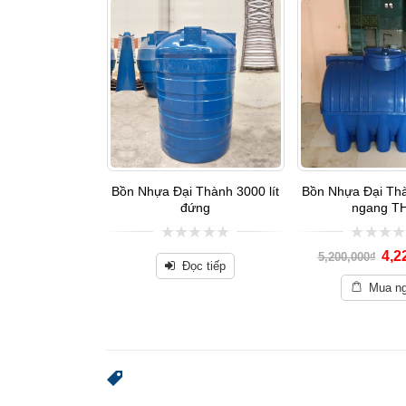
-16%
ại Thành 300L
Bồn Nhựa Đại Thành 3000 lít
Bồn Nhựa Đại Thà
g THM
đứng
ngang T
0
0
940,000
₫
4,2
₫
5,200,000
₫
out
out
Đọc tiếp
of
of
ua ngay
Mua n
5
5