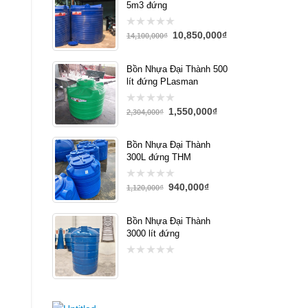
5m3 đứng
10,850,000
₫
0
14,100,000
₫
out
of
5
Bồn Nhựa Đại Thành 500
lít đứng PLasman
1,550,000
₫
0
2,304,000
₫
out
of
5
Bồn Nhựa Đại Thành
300L đứng THM
940,000
₫
0
1,120,000
₫
out
of
5
Bồn Nhựa Đại Thành
3000 lít đứng
0
out
of
5