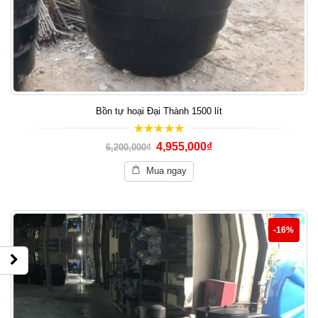
Bồn tự hoại Đại Thành 1500 lít
5.00
out of 5
4,955,000
₫
6,200,000
₫
Mua ngay
-16%