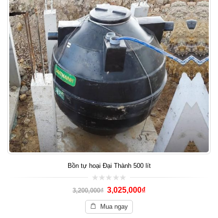
Bồn tự hoại Đại Thành 500 lít
0
3,025,000
₫
3,200,000
₫
out
of
5
Mua ngay