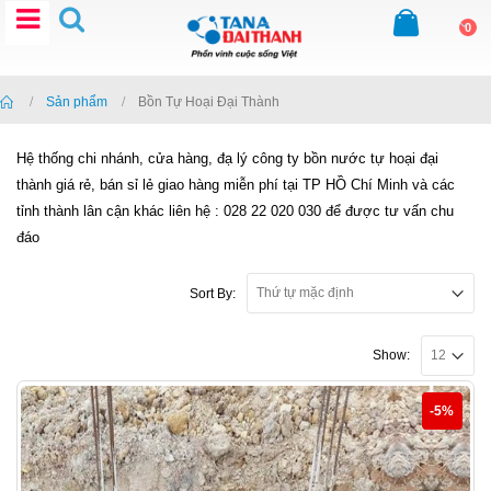
0
Home
Sản phẩm
Bồn Tự Hoại Đại Thành
Hệ thống chi nhánh, cửa hàng, đạ lý công ty bồn nước tự hoại đại
thành giá rẻ, bán sỉ lẻ giao hàng miễn phí tại TP HỒ Chí Minh và các
tỉnh thành lân cận khác liên hệ : 028 22 020 030 để được tư vấn chu
đáo
Sort By:
Show:
-5%