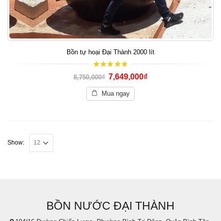
Bồn tự hoại Đại Thành 2000 lít
5.00
out of 5
7,649,000
₫
8,750,000
₫
Mua ngay
Show:
BỒN NƯỚC ĐẠI THÀNH