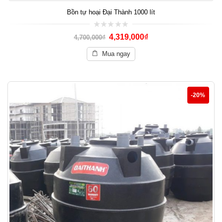
Bồn tự hoại Đại Thành 1000 lít
0
4,319,000
₫
4,700,000
₫
out
of
5
Mua ngay
-20%