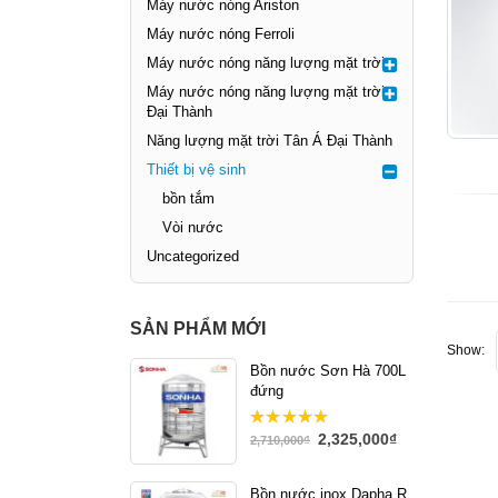
Máy nước nóng Ariston
Máy nước nóng Ferroli
Máy nước nóng năng lượng mặt trời
Máy nước nóng năng lượng mặt trời
Đại Thành
Năng lượng mặt trời Tân Á Đại Thành
Thiết bị vệ sinh
bồn tắm
Vòi nước
Uncategorized
SẢN PHẨM MỚI
Show:
Bồn nước Sơn Hà 700L
đứng
2,325,000
₫
5.00
out
2,710,000
₫
of 5
Bồn nước inox Dapha R