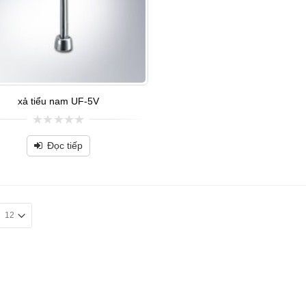
xả tiểu nam UF-5V
0
out
Đọc tiếp
of
5