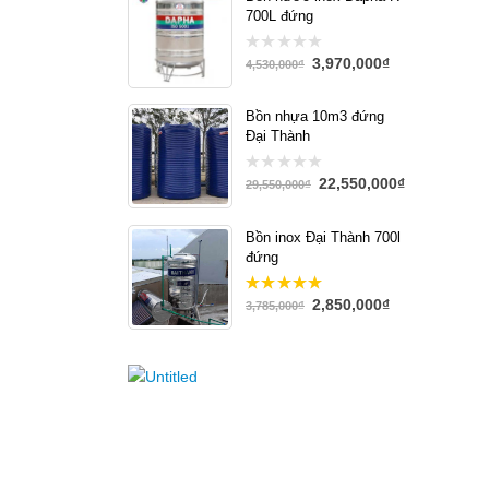
700L đứng
3,970,000
₫
0
4,530,000
₫
out
of
5
Bồn nhựa 10m3 đứng
Đại Thành
22,550,000
₫
0
29,550,000
₫
out
of
5
Bồn inox Đại Thành 700l
đứng
2,850,000
₫
4.93
out
3,785,000
₫
of 5