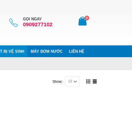
0
GỌI NGAY
0909277102
T BỊ VỆ SINH
MÁY BƠM NƯỚC
LIÊN HỆ
Show: