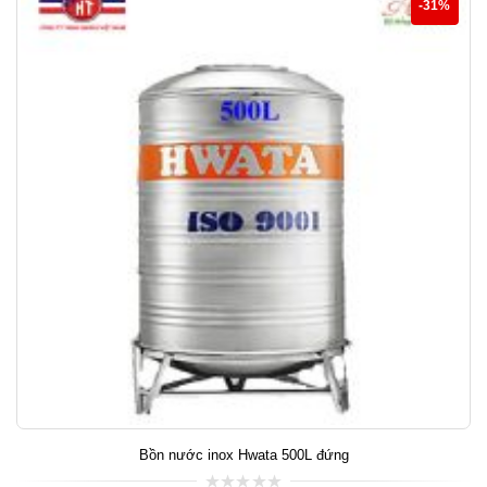
-31%
Bồn nước inox Hwata 500L đứng