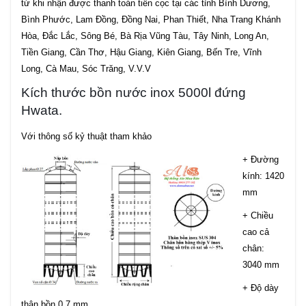
từ khi nhận được thanh toán tiền cọc tại các tỉnh Bình Dương,
Bình Phước, Lam Đồng, Đồng Nai, Phan Thiết, Nha Trang Khánh
Hòa, Đắc Lắc, Sông Bé, Bà Rịa Vũng Tàu, Tây Ninh, Long An,
Tiền Giang, Cần Thơ, Hậu Giang, Kiên Giang, Bến Tre, Vĩnh
Long, Cà Mau, Sóc Trăng, V.V.V
Kích thước bồn nước inox 5000l đứng
Hwata.
Với thông số kỷ thuật tham khảo
+ Đường
kính: 1420
mm
+ Chiều
cao cả
chân:
3040 mm
+ Độ dày
thân bồn 0.7 mm