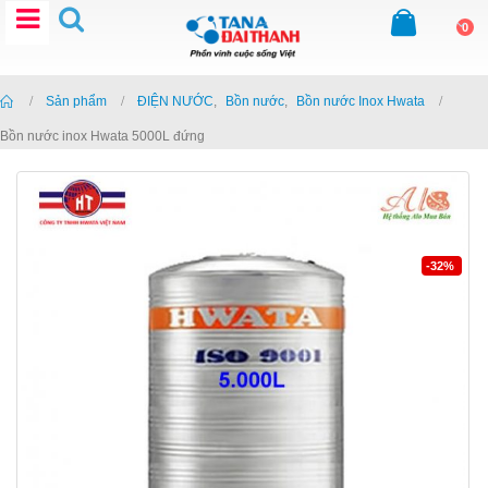
0
Home
Sản phẩm
ĐIỆN NƯỚC
,
Bồn nước
,
Bồn nước Inox Hwata
Bồn nước inox Hwata 5000L đứng
-32%