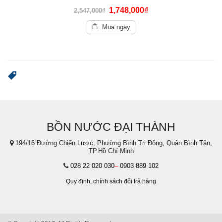
0
1,748,000
₫
2,547,000
₫
out
of
5
Mua ngay
BỒN NƯỚC ĐẠI THÀNH
194/16 Đường Chiến Lược, Phường Bình Trị Đông, Quận Bình Tân,
TP.Hồ Chí Minh
028 22 020 030
–
0903 889 102
Quy định,
chính sách đổi trả hàng