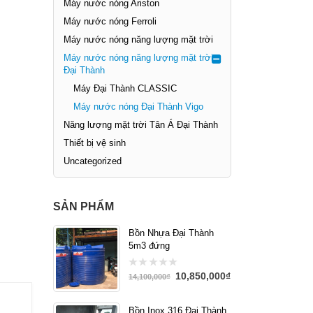
Máy nước nóng Ariston
Máy nước nóng Ferroli
Máy nước nóng năng lượng mặt trời
Máy nước nóng năng lượng mặt trời
Đại Thành
Máy Đại Thành CLASSIC
Máy nước nóng Đại Thành Vigo
Năng lượng mặt trời Tân Á Đại Thành
Thiết bị vệ sinh
Uncategorized
SẢN PHẨM
Bồn Nhựa Đại Thành
5m3 đứng
10,850,000
₫
0
14,100,000
₫
out
of
5
Bồn Inox 316 Đại Thành