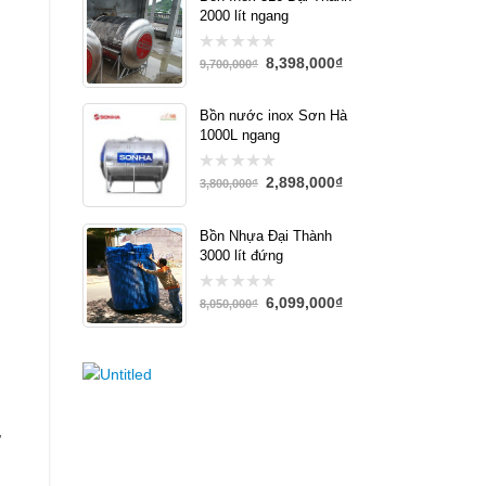
2000 lít ngang
8,398,000
₫
0
9,700,000
₫
out
of
5
Bồn nước inox Sơn Hà
1000L ngang
2,898,000
₫
0
3,800,000
₫
out
of
5
Bồn Nhựa Đại Thành
3000 lít đứng
6,099,000
₫
0
8,050,000
₫
out
of
5
,