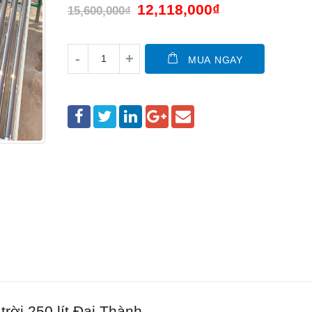
12,118,000
₫
15,600,000
₫
MUA NGAY
rời 250 lít Đại Thành