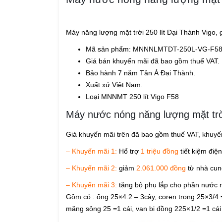
Máy năng lượng mặt trời 250 lít Đại Thành Vigo,
Mã sản phẩm: MNNNLMTDT-250L-VG-F5
Giá bán khuyến mãi đã bao gồm thuế VAT.
Bảo hành 7 năm Tân Á Đại Thành.
Xuất xứ Việt Nam.
Loại MNNMT 250 lít Vigo F58
Máy nước nóng năng lượng mặt trờ
Giá khuyến mãi trên đã bao gồm thuế VAT, khuyế
– Khuyến mãi 1:
Hổ trợ
1 triệu đồng
tiết kiệm điệ
– Khuyến mãi 2:
giảm
2.061.000 đồng
từ nhà cun
– Khuyến mãi 3:
tặng bộ phụ lắp cho phần nước nó
Gồm có : ống 25×4.2 – 3cây, coren trong 25×3/4 = 
măng sông 25 =1 cái, van bi đồng 225×1/2 =1 cái