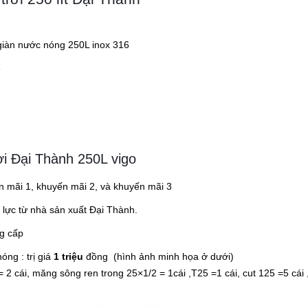
 giàn nước nóng 250L inox 316
8
i Đại Thành 250L vigo
n mãi 1, khuyến mãi 2, và khuyến mãi 3
n lực từ nhà sản xuất Đại Thành.
g cấp
ng : trị giá
1 triệu
đồng (hình ảnh minh họa ở dưới)
2 cái, măng sông ren trong 25×1/2 = 1cái ,T25 =1 cái, cut 125 =5 cái 