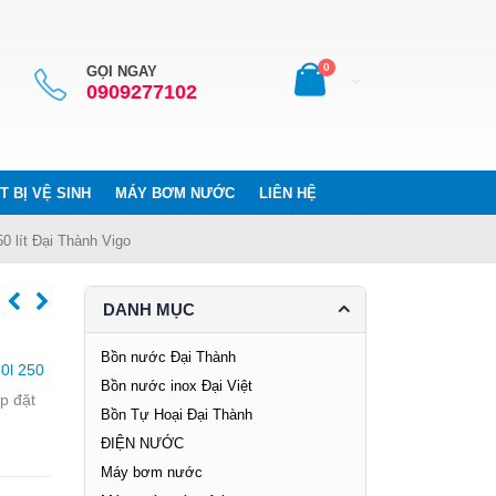
0
GỌI NGAY
0909277102
T BỊ VỆ SINH
MÁY BƠM NƯỚC
LIÊN HỆ
0 lít Đại Thành Vigo
DANH MỤC
Bồn nước Đại Thành
0l 250
Bồn nước inox Đại Việt
ắp đặt
Bồn Tự Hoại Đại Thành
ĐIỆN NƯỚC
Máy bơm nước