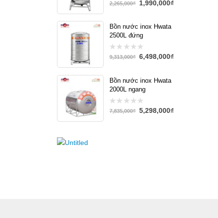
1,990,000
₫
0
2,265,000
₫
out
of
5
Bồn nước inox Hwata
2500L đứng
6,498,000
₫
0
9,313,000
₫
out
of
5
Bồn nước inox Hwata
2000L ngang
5,298,000
₫
0
7,835,000
₫
out
of
5