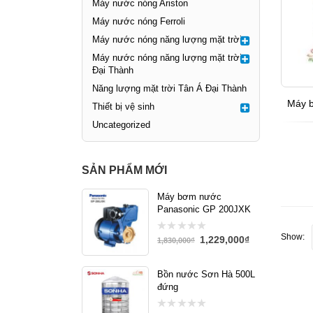
Máy nước nóng Ariston
Máy nước nóng Ferroli
Máy nước nóng năng lượng mặt trời
Máy nước nóng năng lượng mặt trời
Đại Thành
Năng lượng mặt trời Tân Á Đại Thành
Máy 
Thiết bị vệ sinh
Uncategorized
SẢN PHẨM MỚI
Máy bơm nước
Panasonic GP 200JXK
Show:
1,229,000
₫
0
1,830,000
₫
out
of
5
Bồn nước Sơn Hà 500L
đứng