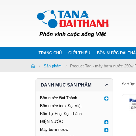
TRANG CHỦ
GIỚI THIỆU
BỒN NƯỚC ĐẠI TH
Home
Sản phẩm
Product Tag -
máy bơm nước 250w P
Sort By:
DANH MỤC SẢN PHẨM
Bồn nước Đại Thành
Bồn nước inox Đại Việt
Bồn Tự Hoại Đại Thành
ĐIỆN NƯỚC
Máy bơm nước