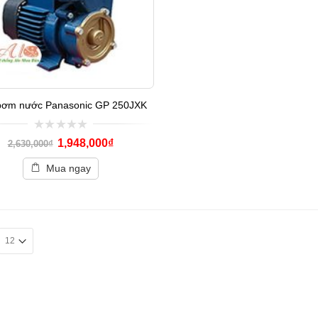
bơm nước Panasonic GP 250JXK
0
1,948,000
₫
2,630,000
₫
out
of
Mua ngay
5