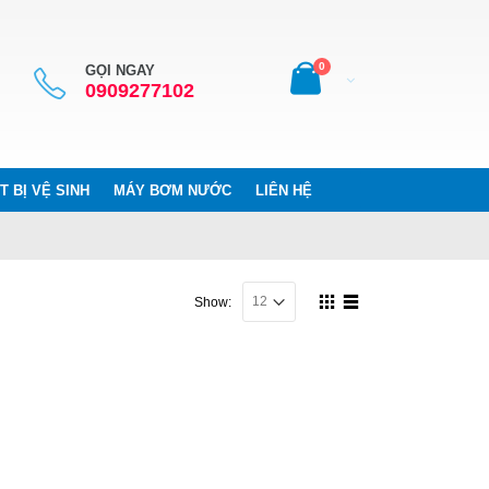
0
GỌI NGAY
0909277102
T BỊ VỆ SINH
MÁY BƠM NƯỚC
LIÊN HỆ
Show: