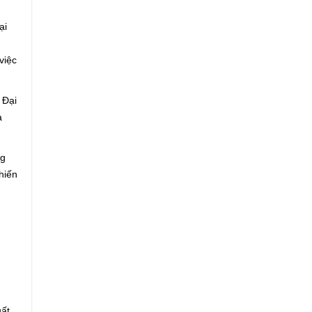
ại
việc
 Đại
a
ng
hiến
ất,