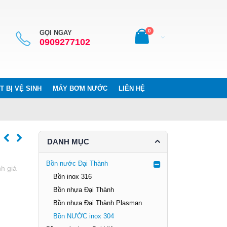
0
GỌI NGAY
0909277102
T BỊ VỆ SINH
MÁY BƠM NƯỚC
LIÊN HỆ
DANH MỤC
Bồn nước Đại Thành
h giá
Bồn inox 316
Bồn nhựa Đại Thành
Bồn nhựa Đại Thành Plasman
Bồn NƯỚC inox 304