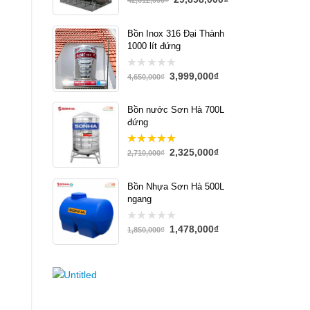
out
of
5
Bồn Inox 316 Đại Thành
1000 lít đứng
3,999,000
₫
0
4,650,000
₫
out
of
5
Bồn nước Sơn Hà 700L
đứng
2,325,000
₫
5.00
out
2,710,000
₫
of 5
Bồn Nhựa Sơn Hà 500L
ngang
1,478,000
₫
0
1,850,000
₫
out
of
5