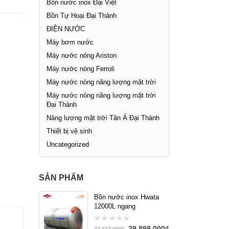
Bồn nước inox Đại Việt
Bồn Tự Hoại Đại Thành
ĐIỆN NƯỚC
Máy bơm nước
Máy nước nóng Ariston
Máy nước nóng Ferroli
Máy nước nóng năng lượng mặt trời
Máy nước nóng năng lượng mặt trời
Đại Thành
Năng lượng mặt trời Tân Á Đại Thành
Thiết bị vệ sinh
Uncategorized
SẢN PHẨM
Bồn nước inox Hwata
12000L ngang
29,898,000
₫
0
42,612,000
₫