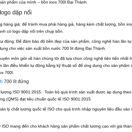
 sản phẩm của mình – bồn inox 700l Đại Thành.
logo dập nổi
 hàng giả: để tránh mua phải hàng giả, hàng kém chất lượng, bồn in
ành có logo dập nổi trên chụp bồn.
tự động: Để đảm bảo độ bền đẹp của sản phẩm, công nghệ hàn lăn tự
ụng cho việc sản xuất bồn nước 700 lít đứng Đại Thành.
huyên môn giỏi về hàn chúng tôi đã lựa chọn công nghệ tiên tiến nhất h
n lăn điều khiển tự động bằng kỹ thuật số để ứng dụng cho sản phẩm 
ox 700l.
nh
700 lít đứng
 lượng ISO 9001:2015.: Toàn bộ quá trình sản xuất được áp dụng theo
ợng (QMS) đạt tiêu chuẩn quốc tế ISO 9001:2015
uản lý chất lượng quốc tế ISO cho quá trình nhập nguyên liệu đầu vào
lý ISO mang đến cho khách hàng sản phẩm chất lượng cao với giá thà