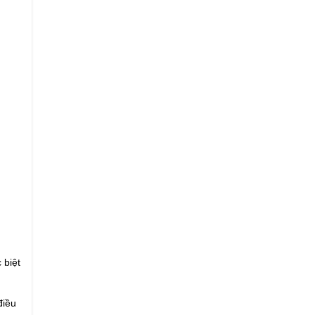
 biệt
điều