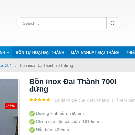
ÀNH
BỒN TỰ HOẠI ĐẠI THÀNH
MÁY NNNLMT ĐẠI THÀNH
THIẾ
ox 304
Bồn inox Đại Thành 700l đứng
Bồn inox Đại Thành 700l
đứng
14
đánh giá của khách hàng
|
Thêm đán
4.93
out
-25%
of 5
Đường kính bồn: 760mm
Chiều cao bồn cả chân: 1610mm
Nắp bồn: 420mm