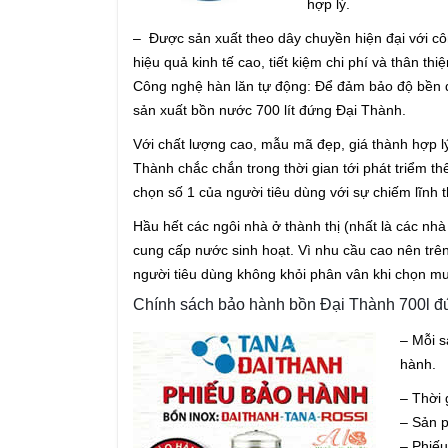
hợp lý.
– Được sản xuất theo dây chuyền hiện đại với côn
hiệu quả kinh tế cao, tiết kiệm chi phí và thân thi
Công nghệ hàn lăn tự động: Để đảm bảo độ bền 
sản xuất bồn nước 700 lít đứng Đại Thành.
Với chất lượng cao, mẫu mã đẹp, giá thành hợp l
Thành chắc chắn trong thời gian tới phát triểm t
chọn số 1 của người tiêu dùng với sự chiếm lĩnh 
Hầu hết các ngôi nhà ở thành thị (nhất là các nh
cung cấp nước sinh hoạt. Vì nhu cầu cao nên trên 
người tiêu dùng không khỏi phân vân khi chọn m
Chính sách bảo hành bồn Đại Thành 700l đ
– Mỗi s
hành.
– Thời 
– Sản 
– Phiếu