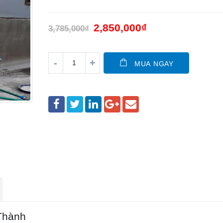
2,850,000
₫
3,785,000
₫
MUA NGAY
 Thành