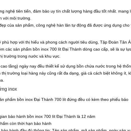
g nghệ tiên tiến, đảm bảo uy tín chất lượng hàng đầu tốt nhất. mang l
ện với môi trường.
đẹp của sản phẩm, công nghệ hàn lăn tự động đã được ứng dụng cho 
ý phù hợp với thị hiếu và phong cách người tiêu dùng, Tập Đoàn Tân Á
hêm các sản phẩm bồn inox 700 lít Đại Thành dòng cao cấp, sẽ là sự lự
thị trường trong nước và khu vực.
à cao tầng) ngày nay đều thiết kế sử dụng bồn chứa nước trong hệ thố
thị trường loại hàng này cũng rất đa dạng, giá cả cách biệt không ít, k
ua.
ứng inox
ản phẩm bồn inox Đại Thành 700 lít đứng đều có kèm theo phiếu bảo
gian bảo hành bồn inox 700 lít Đại Thành là 12 năm
phẩm còn thời hạn bảo hành
 bảo hành đầy đủ thông tin: Tên sản phẩm, mã sản phẩm, ngày sản xu