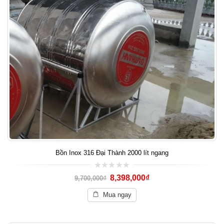
Bồn Inox 316 Đại Thành 2000 lít ngang
0
8,398,000
₫
9,700,000
₫
out
of
5
Mua ngay