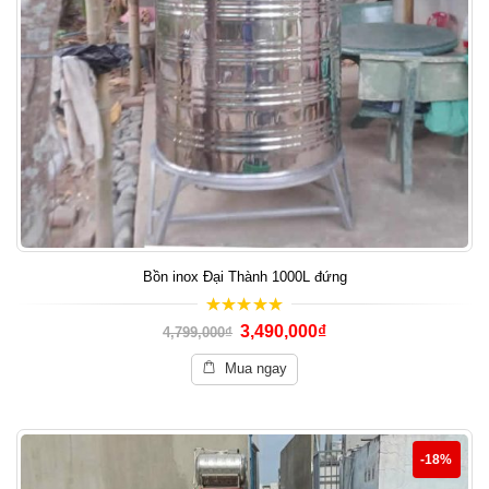
Bồn inox Đại Thành 1000L đứng
5.00
out of 5
3,490,000
₫
4,799,000
₫
Mua ngay
-18%