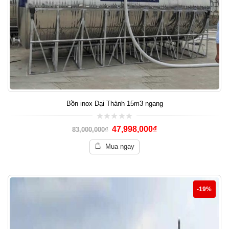
Bồn inox Đại Thành 15m3 ngang
0
47,998,000
₫
83,000,000
₫
out
of
5
Mua ngay
-19%