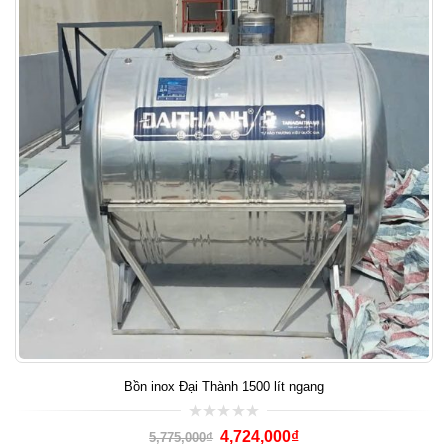
Bồn inox Đại Thành 1500 lít ngang
0
4,724,000
₫
5,775,000
₫
out