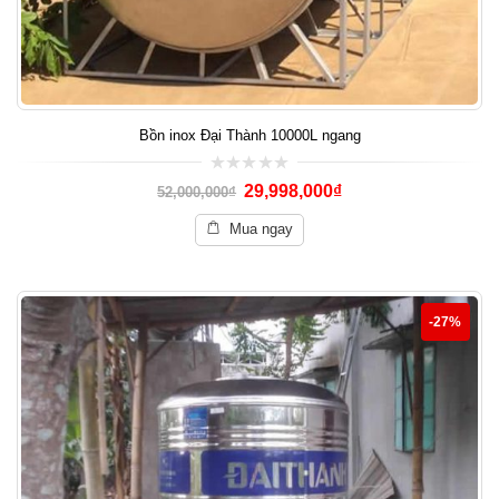
Bồn inox Đại Thành 10000L ngang
0
29,998,000
₫
52,000,000
₫
out
of
5
Mua ngay
-27%