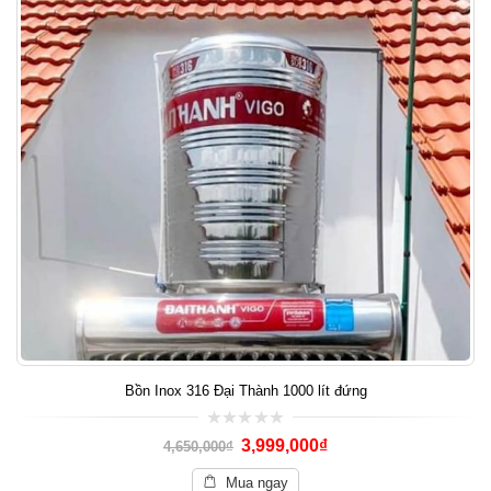
Bồn Inox 316 Đại Thành 1000 lít đứng
0
3,999,000
₫
4,650,000
₫
out
of
5
Mua ngay