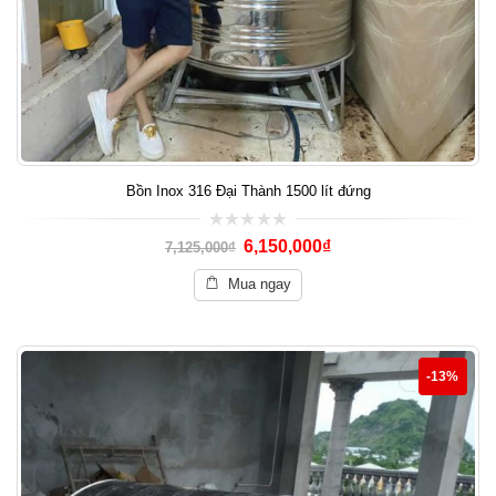
Bồn Inox 316 Đại Thành 1500 lít đứng
0
6,150,000
₫
7,125,000
₫
out
of
5
Mua ngay
-13%