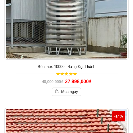
Bồn inox 10000L đứng Đại Thành
5.00
out of 5
27,998,000
₫
48,000,000
₫
Mua ngay
-14%