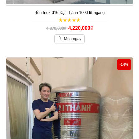
Bồn Inox 316 Đại Thành 1000 lít ngang
5.00
out of 5
4,220,000
₫
4,870,000
₫
Mua ngay
-14%