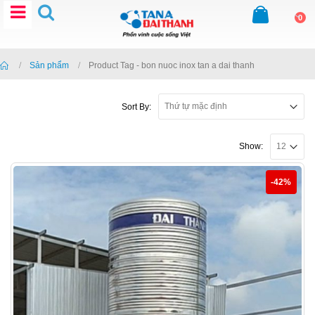
0
Home
Sản phẩm
Product Tag -
bon nuoc inox tan a dai thanh
Sort By:
Show:
-42%