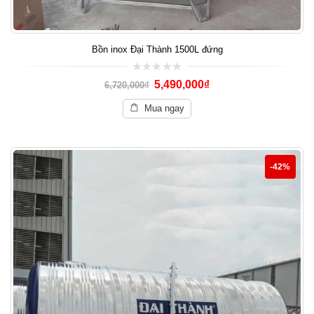
Bồn inox Đại Thành 1500L đứng
0
5,490,000
₫
6,720,000
₫
out
of
5
Mua ngay
-42%