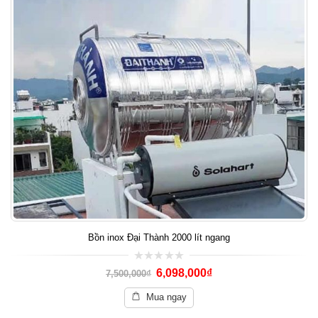
Bồn inox Đại Thành 2000 lít ngang
0
6,098,000
₫
7,500,000
₫
out
of
5
Mua ngay