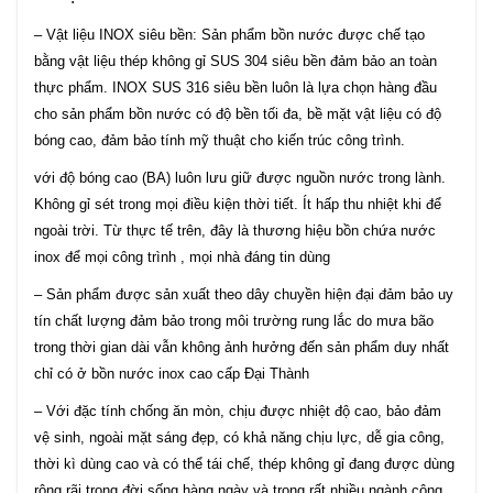
– Vật liệu INOX siêu bền: Sản phẩm bồn nước được chế tạo
bằng vật liệu thép không gỉ SUS 304 siêu bền đảm bảo an toàn
thực phẩm. INOX SUS 316 siêu bền luôn là lựa chọn hàng đầu
cho sản phẩm bồn nước có độ bền tối đa, bề mặt vật liệu có độ
bóng cao, đảm bảo tính mỹ thuật cho kiến trúc công trình.
với độ bóng cao (BA) luôn lưu giữ được nguồn nước trong lành.
Không gỉ sét trong mọi điều kiện thời tiết. Ít hấp thu nhiệt khi để
ngoài trời. Từ thực tế trên, đây là thương hiệu bồn chứa nước
inox để mọi công trình , mọi nhà đáng tin dùng
– Sản phẩm được sản xuất theo dây chuyền hiện đại đảm bảo uy
tín chất lượng đảm bảo trong môi trường rung lắc do mưa bão
trong thời gian dài vẫn không ảnh hưởng đến sản phẩm duy nhất
chỉ có ở bồn nước inox cao cấp Đại Thành
– Với đặc tính chống ăn mòn, chịu được nhiệt độ cao, bảo đảm
vệ sinh, ngoài mặt sáng đẹp, có khả năng chịu lực, dễ gia công,
thời kì dùng cao và có thể tái chế, thép không gỉ đang được dùng
rộng rãi trong đời sống hàng ngày và trong rất nhiều ngành công