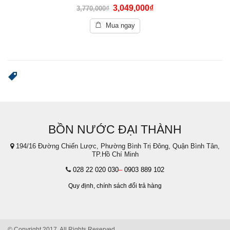
0
3,049,000
₫
3,770,000
₫
out
of
5
Mua ngay
BỒN NƯỚC ĐẠI THÀNH
194/16 Đường Chiến Lược, Phường Bình Trị Đông, Quận Bình Tân,
TP.Hồ Chí Minh
028 22 020 030
–
0903 889 102
Quy định,
chính sách đổi trả hàng
© Copyright 2017. All Rights Reserved.