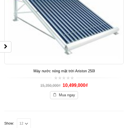
Máy nước nóng mặt trời Ariston 250l
0
10,499,000
₫
15,350,000
₫
out
of
5
Mua ngay
Show: