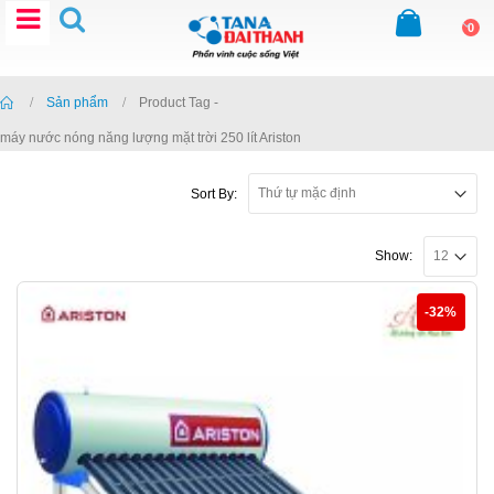
0
Home
Sản phẩm
Product Tag -
máy nước nóng năng lượng mặt trời 250 lít Ariston
Sort By:
Show:
-32%