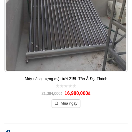
Máy năng lượng mặt trời 215L Tân Á Đại Thành
0
16,980,000
₫
21,384,000
₫
out
of
5
Mua ngay