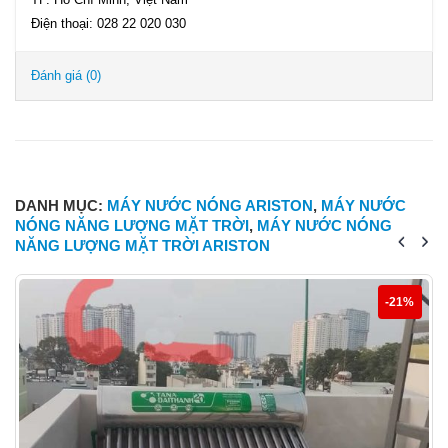
Điện thoại: 028 22 020 030
Đánh giá (0)
DANH MỤC:
MÁY NƯỚC NÓNG ARISTON
,
MÁY NƯỚC
NÓNG NĂNG LƯỢNG MẶT TRỜI
,
MÁY NƯỚC NÓNG
NĂNG LƯỢNG MẶT TRỜI ARISTON
-21%