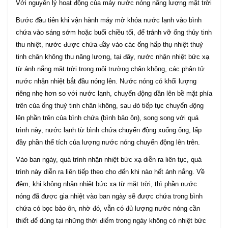
Với nguyên lý hoạt động của máy nước nóng năng lượng mặt trời
Bước đầu tiên khi vận hành máy mở khóa nước lạnh vào bình
chứa vào sáng sớm hoặc buổi chiều tối, để tránh vỡ ống thủy tinh
thu nhiệt, nước được chứa đầy vào các ống hấp thụ nhiệt thuỷ
tinh chân không thu năng lượng, tại đây, nước nhận nhiệt bức xạ
từ ánh nắng mặt trời trong môi trường chân không, các phân tử
nước nhận nhiệt bắt đầu nóng lên. Nước nóng có khối lượng
riêng nhẹ hơn so với nước lạnh, chuyển động dần lên bề mặt phía
trên của ống thuỷ tinh chân không, sau đó tiếp tục chuyển động
lên phần trên của bình chứa (bình bảo ôn), song song với quá
trình này, nước lạnh từ bình chứa chuyển động xuống ống, lấp
đầy phần thể tích của lượng nước nóng chuyển động lên trên.
Vào ban ngày, quá trình nhận nhiệt bức xạ diễn ra liên tục, quá
trình này diễn ra liên tiếp theo cho đến khi nào hết ánh nắng. Về
đêm, khi không nhận nhiệt bức xạ từ mặt trời, thì phần nước
nóng đã được gia nhiệt vào ban ngày sẽ được chứa trong bình
chứa có bọc bảo ôn, nhờ đó, vẫn có đủ lượng nước nóng cần
thiết để dùng tại những thời điểm trong ngày không có nhiệt bức