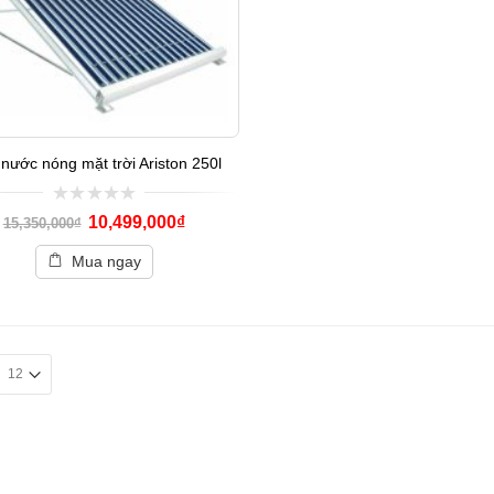
nước nóng mặt trời Ariston 250l
0
10,499,000
₫
15,350,000
₫
out
of
Mua ngay
5