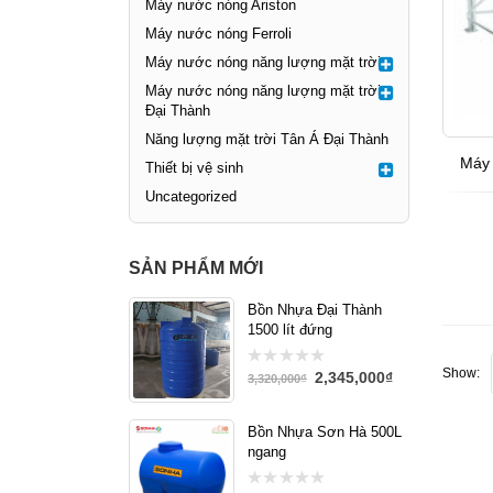
Máy nước nóng Ariston
Máy nước nóng Ferroli
Máy nước nóng năng lượng mặt trời
Máy nước nóng năng lượng mặt trời
Đại Thành
Năng lượng mặt trời Tân Á Đại Thành
Máy 
Thiết bị vệ sinh
Uncategorized
SẢN PHẨM MỚI
Bồn Nhựa Đại Thành
1500 lít đứng
Show:
2,345,000
₫
0
3,320,000
₫
out
of
5
Bồn Nhựa Sơn Hà 500L
ngang