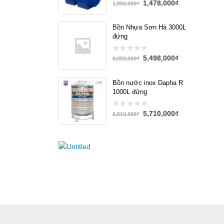
1,478,000
₫
0
1,850,000
₫
out
of
5
Bồn Nhựa Sơn Hà 3000L
đứng
5,498,000
₫
0
8,050,000
₫
out
of
5
Bồn nước inox Dapha R
1000L đứng
5,710,000
₫
0
6,510,000
₫
out
of
5