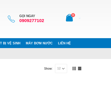
0
GỌI NGAY
0909277102
T BỊ VỆ SINH
MÁY BƠM NƯỚC
LIÊN HỆ
Show: