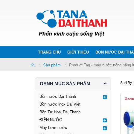
TRANG CHỦ
GIỚI THIỆU
BỒN NƯỚC ĐẠI TH
Home
Sản phẩm
Product Tag -
máy nước nóng năng lượ
Sort By:
DANH MỤC SẢN PHẨM
Bồn nước Đại Thành
Bồn nước inox Đại Việt
Bồn Tự Hoại Đại Thành
ĐIỆN NƯỚC
Máy bơm nước