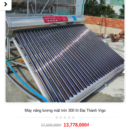
Máy năng lượng mặt trời 300 lít Đại Thành Vigo
0
13,778,000
₫
17,600,000
₫
out