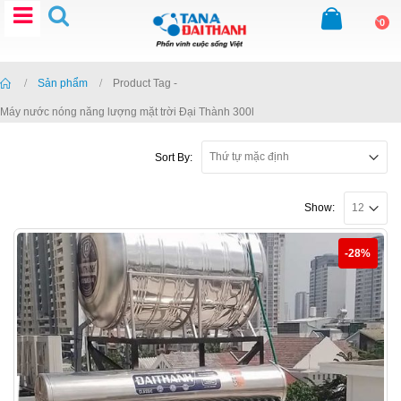
0
Home
Sản phẩm
Product Tag -
Máy nước nóng năng lượng mặt trời Đại Thành 300l
Sort By:
Show:
-28%