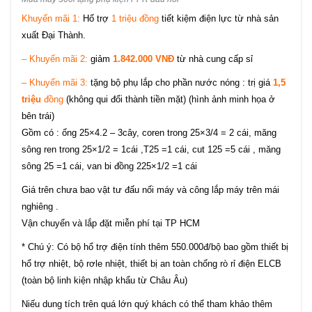
Khuyến mãi 1:
Hổ trợ
1 triệu đồng
tiết kiệm điện lực từ nhà sản
xuất Đại Thành.
– Khuyến mãi 2:
giảm
1.842.000 VNĐ
từ nhà cung cấp sỉ
– Khuyến mãi 3:
tặng bộ phụ lắp cho phần nước nóng : trị giá
1,5
triệu
đồng
(không qui đổi thành tiền mặt) (hình ảnh minh họa ở
bên trái)
Gồm có : ống 25×4.2 – 3cây, coren trong 25×3/4 = 2 cái, măng
sông ren trong 25×1/2 = 1cái ,T25 =1 cái, cut 125 =5 cái , măng
sông 25 =1 cái, van bi đồng 225×1/2 =1 cái
Giá trên chưa bao vật tư đấu nối máy và công lắp máy trên mái
nghiêng .
Vận chuyển và lắp đặt miễn phí tại TP HCM
* Chú ý: Có bộ hổ trợ điện tính thêm 550.000đ/bộ bao gồm thiết bị
hổ trợ nhiệt, bộ rơle nhiệt, thiết bị an toàn chống rò rỉ điện ELCB
(toàn bộ linh kiện nhập khẩu từ Châu Âu)
Niếu dung tích trên quá lớn quý khách có thể tham khảo thêm