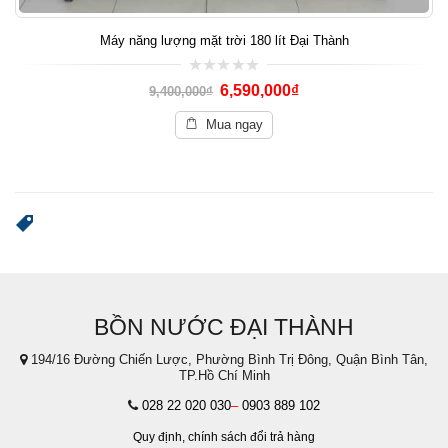
Máy năng lượng mặt trời 180 lít Đại Thành
0
6,590,000
₫
9,400,000
₫
out
of
5
Mua ngay
BỒN NƯỚC ĐẠI THÀNH
194/16 Đường Chiến Lược, Phường Bình Trị Đông, Quận Bình Tân,
TP.Hồ Chí Minh
028 22 020 030
–
0903 889 102
Quy định,
chính sách đổi trả hàng