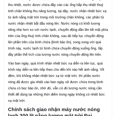
thu nhiệt, nước được chứa đầy vào các ống hấp thụ nhiệt thuỷ
tinh chân không thu năng lượng, tại đây, nước nhận nhiệt bức xạ
từ ánh nắng mặt trời trong môi trường chân không, các phân tử
nước nhận nhiệt bắt đầu nóng lên. Nước nóng có khối lượng
riêng nhẹ hơn so với nước lạnh, chuyển động dần lên bề mặt phía
trên của ống thuỷ tinh chân không, sau đó tiếp tục chuyển động
lên phần trên của bình chứa (bình bảo ôn), song song với quá
trình này, nước lạnh từ bình chứa chuyển động xuống ống, lấp
đầy phần thể tích của lượng nước nóng chuyển động lên trên.
Vào ban ngày, quá trình nhận nhiệt bức xạ diễn ra liên tục, quá
trình này diễn ra liên tiếp theo cho đến khi nào hết ánh nắng. Về
đêm, khi không nhận nhiệt bức xạ từ mặt trời, thì phần nước
nóng đã được gia nhiệt vào ban ngày sẽ được chứa trong bình
chứa có bọc bảo ôn, nhờ đó, vẫn có đủ lượng nước nóng cần
thiết để dùng tại những thời điểm trong ngày không có nhiệt bức
xạ mặt trời.
Chính sách giao nhận máy nước nóng
lạnh 300 lít nằng lượng mặt trời Đại