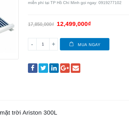
miễn phí tại TP Hồ Chí Minh gọi ngay: 0919277102
12,499,000
₫
17,850,000
₫
MUA NGAY
ặt trời Ariston 300L