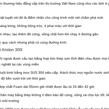
 thương hiệu đẳng cấp trên thị trường Việt Nam cũng như các tỉnh ở 
hật tuyệt vời đó là điểm nhấn cho công trình một nét chấm phá mới.
áng bóng, không bông tróc, ít phai màu với thời gian
 nhau, tạo thêm độ cứng, vững chãi hơn khi chạy ít đường gân.
ác quy cách nhưng phải có cùng đường kính.
 Ariston 300l
Vỏ ngoài được cấu tạo bằng hợp kim thép sơn tĩnh điện chịu được mọi 
c nghiệt tại các vùng miền
Ruột bình bằng inox SUS 304 siêu cấp, thách thức mọi nguồn nước sin
 độ bền vượt trội với thời gian
Hợp chất Foam dài 55mm giữ nhiệt được lâu từ 24 đến 42 giờ.
Chân máy bằng thép không rỉ đảm bảo độ cứng, vững và chịu lực tốt. b
i môi trường