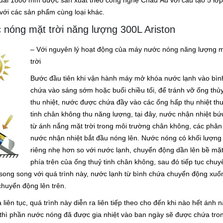
8 dài 1800 mm được sản xuất theo công nghệ Châu Âu với cấu tạo 5 lớp
với các sản phẩm cùng loại khác.
 nóng mặt trời năng lượng 300L Ariston
– Với nguyên lý hoạt động của máy nước nóng năng lượng 
trời
Bước đầu tiên khi vận hành máy mở khóa nước lạnh vào bìn
chứa vào sáng sớm hoặc buổi chiều tối, để tránh vỡ ống thủy
thu nhiệt, nước được chứa đầy vào các ống hấp thụ nhiệt th
tinh chân không thu năng lượng, tại đây, nước nhận nhiệt bứ
từ ánh nắng mặt trời trong môi trường chân không, các phân
nước nhận nhiệt bắt đầu nóng lên. Nước nóng có khối lượng
riêng nhẹ hơn so với nước lạnh, chuyển động dần lên bề mặ
phía trên của ống thuỷ tinh chân không, sau đó tiếp tục chuy
 song song với quá trình này, nước lạnh từ bình chứa chuyển động xuố
chuyển động lên trên.
liên tục, quá trình này diễn ra liên tiếp theo cho đến khi nào hết ánh 
, thì phần nước nóng đã được gia nhiệt vào ban ngày sẽ được chứa tro