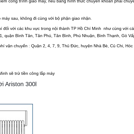
 điểm công trình giao máy, nếu bằng hình thức chuyển khoản phải chuy
p máy sau, không đi cùng với bộ phận giao nhận.
 đối với các khu vực trong nội thành TP Hồ Chí Minh như cùng với cá
, 11, quận Bình Tân, Tân Phú, Tân Bình, Phú Nhuận, Bình Thạnh, Gò Vấ
phí vận chuyển : Quận 2, 4, 7, 9, Thủ Đức, huyện Nhà Bè, Củ Chi, Hóc
Minh sẽ trử tiền công lắp máy
i Ariston 300l