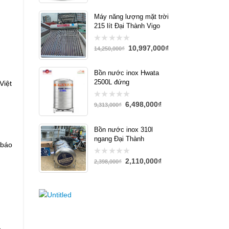
Máy năng lượng mặt trời
215 lít Đại Thành Vigo
10,997,000
₫
0
14,250,000
₫
out
of
5
Bồn nước inox Hwata
2500L đứng
Việt
6,498,000
₫
0
9,313,000
₫
out
of
5
Bồn nước inox 310l
ngang Đại Thành
 báo
2,110,000
₫
0
2,398,000
₫
out
of
5