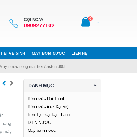
0
GỌI NGAY
0909277102
T BỊ VỆ SINH
MÁY BƠM NƯỚC
LIÊN HỆ
Máy nước nóng mặt trời Ariston 300l
DANH MỤC
Bồn nước Đại Thành
Bồn nước inox Đại Việt
Bồn Tự Hoại Đại Thành
ên
ĐIỆN NƯỚC
h năng
Máy bơm nước
lắp máy