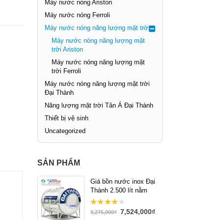
Máy nước nóng Ariston
Máy nước nóng Ferroli
Máy nước nóng năng lượng mặt trời
Máy nước nóng năng lượng mặt
trời Ariston
Máy nước nóng năng lượng mặt
trời Ferroli
Máy nước nóng năng lượng mặt trời
Đại Thành
Năng lượng mặt trời Tân Á Đại Thành
Thiết bị vệ sinh
Uncategorized
SẢN PHẨM
Giá bồn nước inox Đại
Thành 2.500 lít nằm
7,524,000
₫
4.00
out
9,275,000
₫
of 5