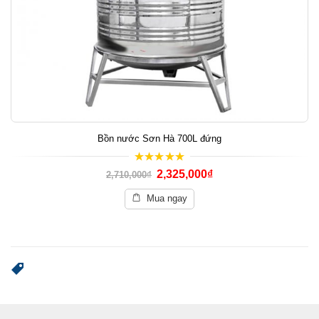
Bồn nước Sơn Hà 700L đứng
5.00
out of 5
2,325,000
₫
2,710,000
₫
Mua ngay